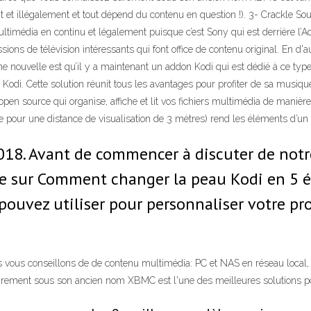
nt et illégalement et tout dépend du contenu en question !). 3- Crackle So
ltimédia en continu et légalement puisque c’est Sony qui est derrière l’
ns de télévision intéressants qui font office de contenu original. En d'a
 nouvelle est qu’il y a maintenant un addon Kodi qui est dédié à ce type 
 Kodi. Cette solution réunit tous les avantages pour profiter de sa musiqu
n source qui organise, affiche et lit vos fichiers multimédia de manière in
sée pour une distance de visualisation de 3 mètres) rend les éléments d’un 
18. Avant de commencer à discuter de notre
e sur Comment changer la peau Kodi en 5 éta
ouvez utiliser pour personnaliser votre pro
s vous conseillons de de contenu multimédia: PC et NAS en réseau local, p
urement sous son ancien nom XBMC est l'une des meilleures solutions 