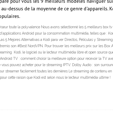
mpare pour vous les 9 meilleurs modèles naviguer su
au-dessus de la moyenne de ce genre d'appareils. Ko
pulaires.
iseur toute la polyvalence Nous avons sélectionné les 5 meilleurs box t
 d'applications Android pour la consommation multimédia, telles que : K
Las 5 Mejores Alternativas a Kodi para ver Directos, Películas y Streami
remio son #Best NordVPN. Pour trouver les meilleurs prix sur les Box A
treaming Kodi, le logiciel ou le lecteur multimédia libre et open sourc
ndroid TV : comment choisir la meilleure option pour recevoir la TV avez
e vous pouvez acheter pour le streaming IPTV. Dolby Audio : son surroun
ur streamer facilement toutes les dernières Le streaming de contenu en 
 pour cette raison que Kodi est selon nous le lecteur multimédia ultime !