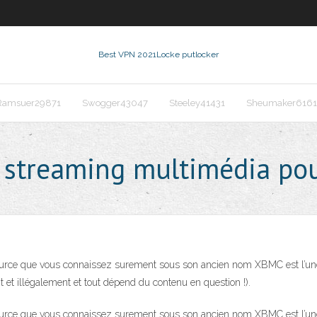
Best VPN 2021
Locke putlocker
Ramsuer29871
Swogger43047
Steeley41431
Sheumaker6161
e streaming multimédia po
n source que vous connaissez surement sous son ancien nom XBMC est l’un
t et illégalement et tout dépend du contenu en question !).
n source que vous connaissez surement sous son ancien nom XBMC est l’un