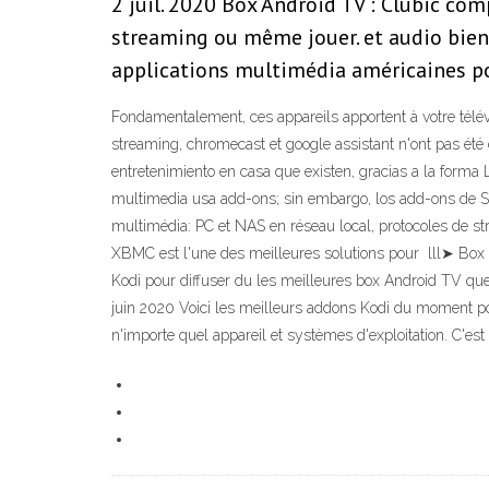
2 juil. 2020 Box Android TV : Clubic co
streaming ou même jouer. et audio bien 
applications multimédia américaines po
Fondamentalement, ces appareils apportent à votre télév
streaming, chromecast et google assistant n'ont pas été
entretenimiento en casa que existen, gracias a la forma 
multimedia usa add-ons; sin embargo, los add-ons de St
multimédia: PC et NAS en réseau local, protocoles de s
XBMC est l'une des meilleures solutions pour lll➤ Box A
Kodi pour diffuser du les meilleures box Android TV qu
juin 2020 Voici les meilleurs addons Kodi du moment po
n'importe quel appareil et systèmes d'exploitation. C'est